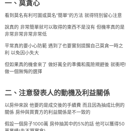
一、莫貪心
看到莫名有利可圖或莫名”簡單”的方法 就得特別留心注意
說真的 非常簡單就可以取得的東西不是沒有 但機率真的是
非常非常非常非常低
平常真的要小心防範 遇到了也要實刻提醒自己莫貪一時之
利 以免因小失大
但如果真的機會來了 做好萬全的準備和風險規避後 就衝吧!
做一個無悔的選擇
二、注意發表人的動機及利益關係
以房仲來說 他要的是成交後的手續費 而且因為抽成比例的
關係 房仲與買賣方的利益關係是不一致的
假設一個房子1000萬 房仲抽其中的5%的話 他可以獲得50
萬業績(先不算實拿)