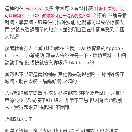
這種的在
最多 常常可以看到什麼
youtube
什麼! 看影片就
、
之類的 不論是發
可以賺錢?
XXX 教你如何在一週內打造XXX
財啊、學習啊、還是任何特殊技能 他們都可以只帶你個入
門 然後只強調簡單的地方，並說明自己在中間享受到了極
大好處
接著就會有人上當 (比如說在下我) 比如說標題的Appen、
Lion Bridge等網站 那些人會說註冊一下、填填資料、上網
動動手指 錢很快就會入你帳戶 blablabla的
當然也不限定這兩個網站 其他像是玩遊戲啊、開個網路商
城啊、聽音樂啊、講講話啊 之類的
八成都沒那麼簡單 要嘛是標準很高 (甚至要考試)、要嘛是
案源很少 (八成接不到) 總之 非常不容易 但因為標題吸引
人、實行起來又”看起來”不困難
話術就成立了
他賺了流量、發了大財 使用者呢? 你可能說，也沒損失