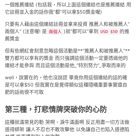
一個推薦連結 (包括我，所以上面這個連結也是推薦連結 用
它註冊並入金的話你我”都”可以拿$50獎金喔)
只要有人藉由這個連結註冊並拿來投資 推薦人和被推薦人”
兩個人” (注意喔! 是
)就”都可以”拿到
的推
兩個人
USD $50
薦獎金
但有些網紅會刻意忽略這個活動是**”推薦人和被推薦人”**
雙方都可以享有的獎金 而只強調這個活動一定要透過他的
連結才能參與 而且這個活動是他_”特別努力”_爭取而來的
well，說實在的，他也沒說謊 畢竟你用這個連結的話的確
是可以拿$50 但我實在是覺得類似這種隱暪重要事實還自
肥的話術很不可取
第三種，打悲情牌突破你的心防
這種就滿常見的勒 哭啊、淚牛滿面啊 反正用盡一切方法做
道得綁架 讓人不忍也不敢攻擊他 以免讓自己也陷入道德陷