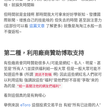
啥，就損失時間嘛
但時間就是金錢啊 那時間我大可拿來好好學新知、發摟國
際新聞、增進自己的技能啥的 但失去的時間 甚至說注意力
(這部份可以看
這篇文章
了解更多) 就像是淘淘江水般一去
不復返啦~
第二種，利用廠商贊助博取支持
有些廠商會同時贊助很多人(可能是網紅、名人、明星、甚
至是”所有人”)並提供福利給一般大眾 但是一般大眾可能不
知道這件事 (所謂
啊) 因此這些網紅名人們就可
資訊不對稱
以利用這點 強調說這些”福利”是他們好不容易”爭取”來的
為的是
"給一直關注他的網友們福利"
看到這個真的是有夠噁心
舉例來說
eToro
這個投資交易平台 有給”所有已註冊的人”