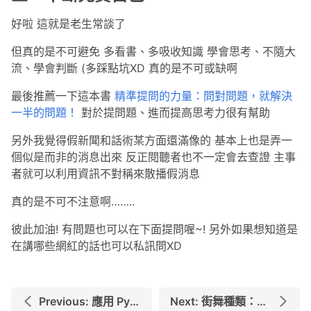
好啦 這就是老生常談了
但真的是不可避免 多看書、多吸收知識 學會思考、不隨大
流、學會判斷 (多踩點坑XD 真的是不可或缺啊
最後推薦一下這本書
精準提問的力量：問對問題，就解決
一半的問題！
對於提問題、進而提高思考力很有幫助
另外我覺得假新聞和話術某方面還滿像的 基本上也是弄一
個似是而非的消息出來 反正閱聽者也不一定會去查證 主事
者就可以利用資訊不對稱來散播假消息
真的是不可不注意啊……..
彼此加油! 有問題也可以在下面提問喔~! 另外如果想知道是
在講哪些網紅的話也可以私訊問XD
Previous: 應用 Python 於圖表數據：Pandas
Next: 街舞種類：如何選擇人生第一堂街舞課