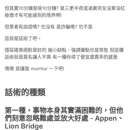
但其實10分鐘是啥10分鐘? 是三更半夜或凌晨完全沒車沒紅
綠燈才有可能達到的境界啊!
但業者有說謊嗎? 也沒有 是詐騙嗎? 也不是
這就是話術了吧。
隱惡揚善絕對是好的 縮小缺點、強調優點也是常態 但這種
話術就是莫名讓人不爽 有一種你得了便宜還賣乖的感覺
嘖嘖 就讓我 murmur 一下吧!
話術的種類
第一種，事物本身其實滿困難的，但他
們刻意忽略難處並放大好處 - Appen、
Lion Bridge