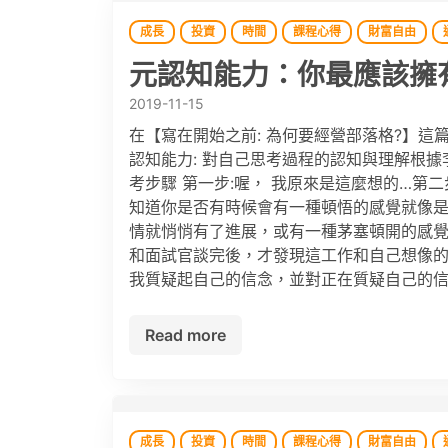
成長
投資
時間
課程心得
財富自由
元認知能力：你最應該擁
2019-11-15
在【寫在開始之前: 為何要經營部落格?】
認知能力: 對自己思考過程的認知與理解根
考步驟 第一步:喔， 我原來是這麼想的…第二步
知道你是否有時候會有一種頓悟的感覺就像是，「
情就悄悄有了進展，或有一種茅塞頓開的感覺 
和面試官談完後，才發現這工作和自己想像
我質疑起自己的信念，並對正在質疑自己的信
Read more
成長
投資
時間
課程心得
財富自由