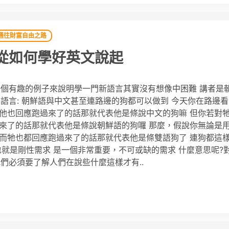
通往財富自由之路
從如何學好英文說起
個有趣的例子來說明學一門新語言其實沒有想像中困難 講者是
語言: 朝鮮語與中文甚至連路邊的狗都可以做到 今天你在路邊
*」而他也回應跑過來了的話那就代表他是條說中文的狗嘛 但你若對
應跑過來了的話那就代表他是條說朝鮮語的狗囉 那麼，假說你無論是
**」而牠也都回應跑過來了的話那就代表他是條雙語狗了 連狗都這
也就是剛性需求 是一個非常重要，不可或缺的需求 什麼意思呢?
們必須要了解人們在說些什麼這樣才有..