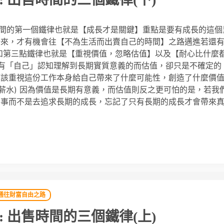
時間的第一個鐵律也就是【成長才是關鍵】重點是要有成長的這個
一來，才有機會往【不為生活而出賣自己的時間】之路邁進若還
和第三點鐵律也就是【重視價值，忽略估值】以及【耐心比什麼
是有「自己」認知理解到長期實質意義的而估值，卻只是不確定的
應該重視這份工作本身給自己帶來了什麼可能性，創造了什麼價
是薪水) 因為價值是長期有意義，而估值則反之更可怕的是，若我
的事而不是去追求長期的成長，忘記了只有長期的成長才會帶來
通往財富自由之路
 出售時間的三個鐵律(上)