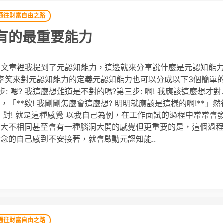
通往財富自由之路
有的最重要能力
這篇文章裡我提到了元認知能力，這邊就來分享說什麼是元認知能力
據李笑來對元認知能力的定義元認知能力也可以分成以下3個簡單
: 嗯? 我這麼想難道是不對的嗎?第三步: 啊! 我應該這麼想才對
**欸! 我剛剛怎麼會這麼想? 明明就應該是這樣的啊!**」然
對! 就是這種感覺 以我自己為例，在工作面試的過程中常常會
的大不相同甚至會有一種腦洞大開的感覺但更重要的是，這個過
念的自己感到不安接著，就會啟動元認知能..
通往財富自由之路