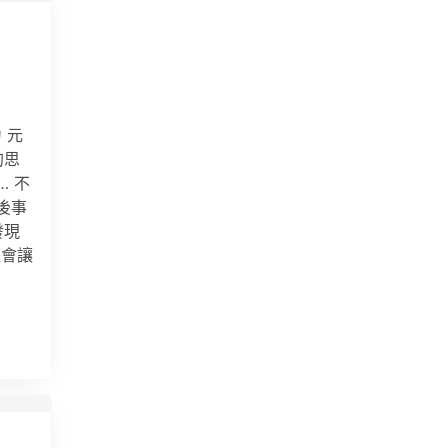
 元
的思
… 不
後事
發現
程會讓