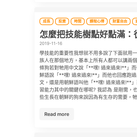
成長
投資
時間
課程心得
財富自由
怎麼把技能樹點好點滿：
2019-11-16
學技能的重要性我想就不用多說了下面就用一
族人在那個地方，基本上所有人都可以講兩個
條狗若對牠用中文說「**嘿! 過來過來!*
鮮語說「**嘿! 過來過來!**」而他也回
文，還是用朝鮮語叫他「**嘿! 過來過來!
習能力其中的關鍵在哪呢? 我認為 是剛需，
些生長在朝鮮的狗來說因為有生存的需要，牠
Read more