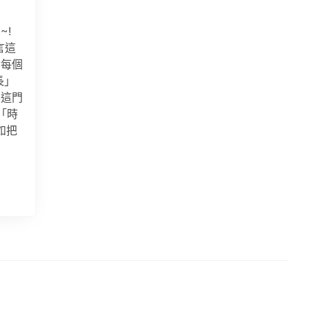
~!
言這
對每個
長」
享這門
「時
如把