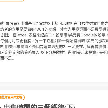
一點: 買股票? 申購基金? 當然以上都可以做但在【通往財富自由
講者的立場是要做好100%的功課，才會入場投資而不是邊學邊
建一個 excel 表格來紀錄二、設想用1美元買Google的股票
每個月月底更新股，算一下它相對於一開始投資時1美元的漲跌幅
. 先用1美元來投資不是因為這是虛擬的2. 一定要在月底再看股價
加入定期定額的策略買入 以下分段敘述1. 先用1美元來投資不是
不是..
通往財富自由之路
 出售時間的三個鐵律(下)