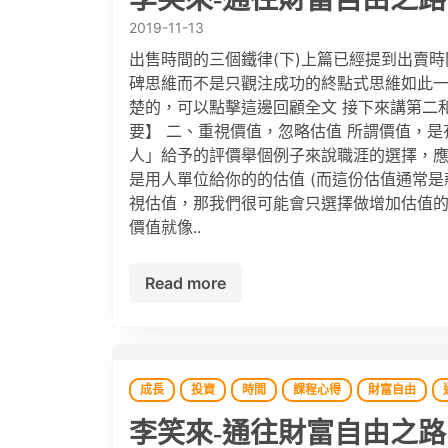
2019-11-13
出售時間的三個鐵律(下)上篇已經提到出賣
碑思維而不是只觀注成功的終點式思維如此
楚的，可以點擊這邊回顧全文 接下來講第二
要】 二、重視價值，忽略估值 所謂價值，
人」給予的評價舉個例子來說職涯的選擇，
是用人單位給你的的估值 (而這份估值通常
視估值，那我們很可能會只選擇做增加估值
價值就像..
Read more
成長
投資
時間
課程心得
財富自由
李笑來-通往財富自由之路: