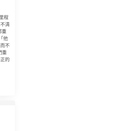
里程
有不清
都重
「他
值而不
們重
真正的