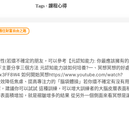
Tags · 課程心得
通往財富自由之路
性(若還不確定的朋友，可以參考【元認知能力: 你最應該擁有
下主要分享三個方法 元認知能力該如何培養?一、冥想冥想的好
Dqx3FF8W4 如何開始冥想https://www.youtube.com/watch?
實是個有效降低焦慮、提高專注力的「腦袋體操」若你還不確定有沒有
紹，建議你可以試試 這種訓練，可以增大訓練者的大腦皮層表面
表面積增加，就是褶皺增多的結果 從另外一個側面來看冥想是