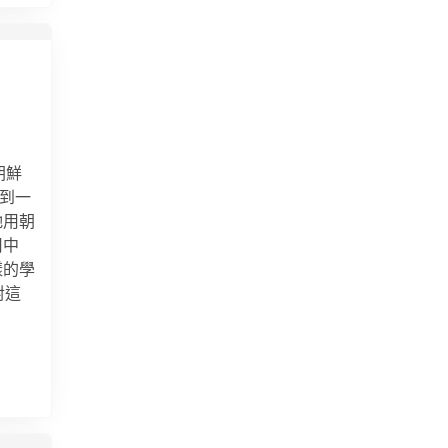
朝鮮
看到一
牠用朝
用中
樣的學
對這