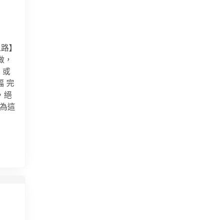
之路】
做，
，或
 完
，絕
因為這