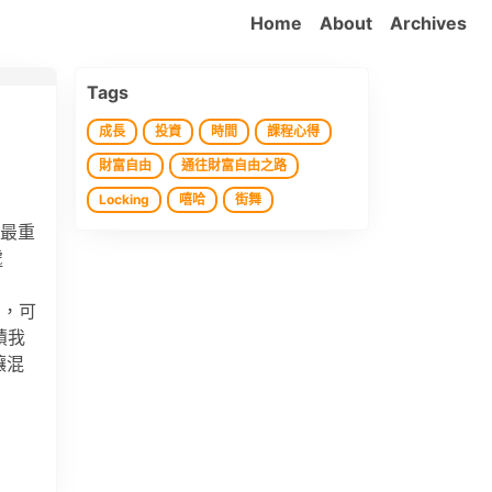
Home
About
Archives
Tags
成長
投資
時間
課程心得
財富自由
通往財富自由之路
Locking
嘻哈
街舞
的最重
處
用，可
積我
讓混