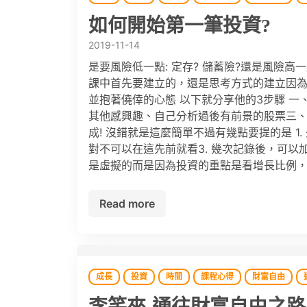
如何開始第一筆投資?
2019-11-14
是要風險低一點: 定存? 儲蓄險?還是風險高
課中首先要建立的，還是思考方式的建立因為
並抱著僥倖的心態 以下就分享他的3步驟 一、創
其他感興趣、自己分析過後有前景的股票三、
成! 沒錯就是這麼簡單不過有幾點要提的是 1
對不可以在這先前就看3. 幾次記錄後，可以
是虛擬的而是因為投資的重點是看增長比例，而
Read more
成長
投資
時間
課程心得
財富自由
李笑來-通往財富自由之路: